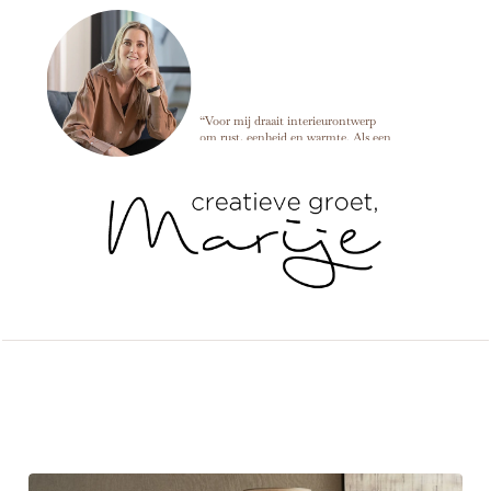
Marije Develing
“Voor mij draait interieurontwerp
om rust, eenheid en warmte. Als een
ruimte in balans is, kun je alles
loslaten en dat voel je meteen zodra
je binnenkomt. ”