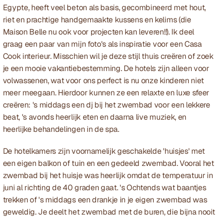
Egypte, heeft veel beton als basis, gecombineerd met hout, 
riet en prachtige handgemaakte kussens en kelims (die 
Maison Belle nu ook voor projecten kan leveren!!). Ik deel 
graag een paar van mijn foto's als inspiratie voor een Casa 
Cook interieur. Misschien wil je deze stijl thuis creëren of zoek 
je een mooie vakantiebestemming. De hotels zijn alleen voor 
volwassenen, wat voor ons perfect is nu onze kinderen niet 
meer meegaan. Hierdoor kunnen ze een relaxte en luxe sfeer 
creëren: 's middags een dj bij het zwembad voor een lekkere 
beat, 's avonds heerlijk eten en daarna live muziek, en 
heerlijke behandelingen in de spa. 
De hotelkamers zijn voornamelijk geschakelde 'huisjes' met 
een eigen balkon of tuin en een gedeeld zwembad. Vooral het 
zwembad bij het huisje was heerlijk omdat de temperatuur in 
juni al richting de 40 graden gaat. 's Ochtends wat baantjes 
trekken of 's middags een drankje in je eigen zwembad was 
geweldig. Je deelt het zwembad met de buren, die bijna nooit 