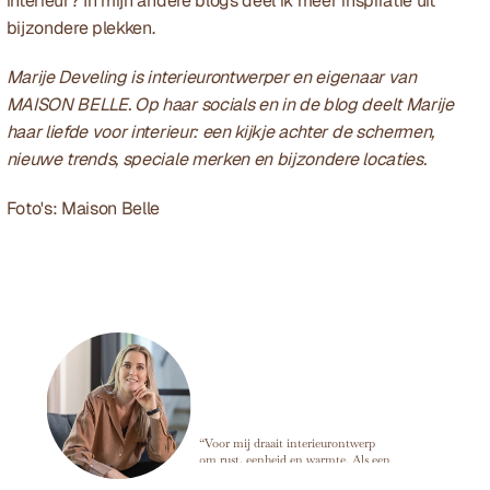
interieur? In mijn andere 
blogs
 deel ik meer inspiratie uit 
bijzondere plekken.
Marije Develing is interieurontwerper en eigenaar van 
MAISON BELLE. Op haar 
socials
 en in de blog deelt Marije 
haar liefde voor interieur: een kijkje achter de schermen, 
nieuwe trends, speciale merken en bijzondere locaties.
Foto's: Maison Belle
Marije Develing
“Voor mij draait interieurontwerp
om rust, eenheid en warmte. Als een
ruimte in balans is, kun je alles