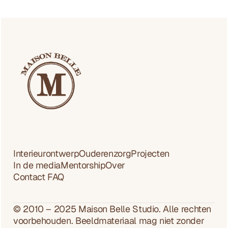
a
l
l
Bekijk alle artikelen
e 
Bekijk alle projecten
p
r
o
j
e
c
t
e
Interieurontwerp
Ouderenzorg
Projecten
n
In de media
Mentorship
Over
Contact 
FAQ
© 2010 – 2025 Maison Belle Studio. Alle rechten 
voorbehouden. Beeldmateriaal mag niet zonder 