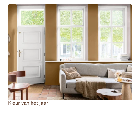
B
Kleur van het jaar
e
k
i
j
k 