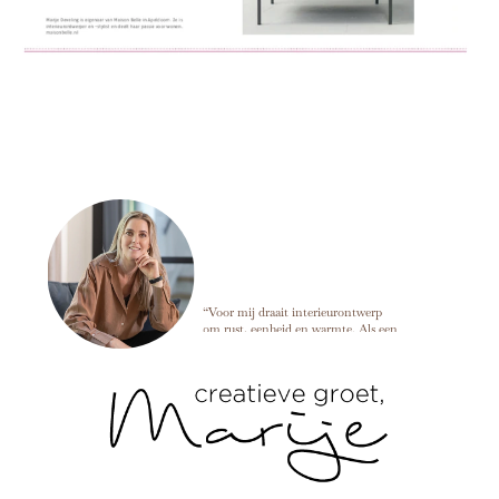
Marije Develing
“Voor mij draait interieurontwerp
om rust, eenheid en warmte. Als een
ruimte in balans is, kun je alles
loslaten en dat voel je meteen zodra
je binnenkomt. ”