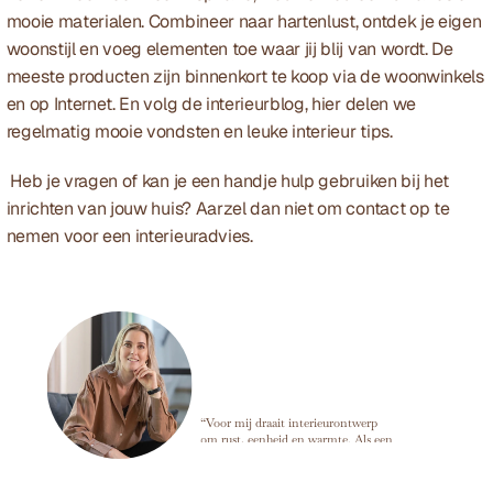
mooie materialen. Combineer naar hartenlust, ontdek je eigen 
woonstijl en voeg elementen toe waar jij blij van wordt. De 
meeste producten zijn binnenkort te koop via de woonwinkels 
en op Internet. En volg de interieurblog, hier delen we 
regelmatig mooie vondsten en leuke interieur tips.
 Heb je vragen of kan je een handje hulp gebruiken bij het 
inrichten van jouw huis? Aarzel dan niet om contact op te 
nemen voor een 
interieuradvies
. 
Marije Develing
“Voor mij draait interieurontwerp
om rust, eenheid en warmte. Als een
ruimte in balans is, kun je alles
loslaten en dat voel je meteen zodra
je binnenkomt. ”