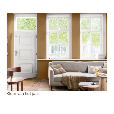
B
Kleur van het jaar
e
k
i