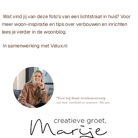
 Wat vind jij van deze foto's van een lichtstraat in huis? Voor 
meer woon-inspiratie en tips over verbouwen en inrichten 
lees je verder in de 
woonblog
. 
 In samenwerking met 
Velux.nl 
Marije Develing
“Voor mij draait interieurontwerp
om rust, eenheid en warmte. Als een
ruimte in balans is, kun je alles
loslaten en dat voel je meteen zodra
je binnenkomt. ”