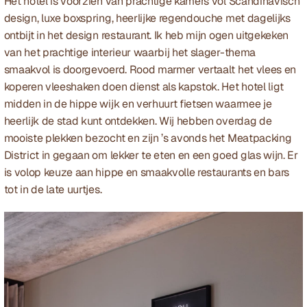
Het hotel is voorzien van prachtige kamers vol Scandinavisch 
design, luxe boxspring, heerlijke regendouche met dagelijks 
ontbijt in het design restaurant. Ik heb mijn ogen uitgekeken 
van het prachtige interieur waarbij het slager-thema 
smaakvol is doorgevoerd. Rood marmer vertaalt het vlees en 
koperen vleeshaken doen dienst als kapstok. Het hotel ligt 
midden in de hippe wijk en verhuurt fietsen waarmee je 
heerlijk de stad kunt ontdekken. Wij hebben overdag de 
mooiste plekken bezocht en zijn ’s avonds het
 Meatpacking 
District
 in gegaan om lekker te eten en een goed glas wijn. Er 
is volop keuze aan hippe en smaakvolle restaurants en bars 
tot in de late uurtjes. 