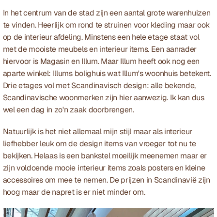
In het centrum van de stad zijn een aantal grote warenhuizen 
te vinden. Heerlijk om rond te struinen voor kleding maar ook 
op de interieur afdeling. Minstens een hele etage staat vol 
met de mooiste meubels en interieur items. Een aanrader 
hiervoor is Magasin en Illum. Maar Illum heeft ook nog een 
aparte winkel: Illums bolighuis wat Illum's woonhuis betekent. 
Drie etages vol met Scandinavisch design: alle bekende, 
Scandinavische woonmerken zijn hier aanwezig. Ik kan dus 
wel een dag in zo'n zaak doorbrengen. 
Natuurlijk is het niet allemaal mijn stijl maar als interieur 
liefhebber leuk om de design items van vroeger tot nu te 
bekijken. Helaas is een bankstel moeilijk meenemen maar er 
zijn voldoende mooie interieur items zoals posters en kleine 
accessoires om mee te nemen. De prijzen in Scandinavië zijn 
hoog maar de napret is er niet minder om.