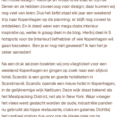
Denen en ze hebben zoveel oog voor design; daar kunnen wij 
nog veel van leren. Dus het liefst staat elk jaar een weekend 
trip naar Kopenhagen op de planning: er blijft nog zoveel te 
ontdekken. En ik deed weer een mega dosis interieur 
inspiratie op, welke ik graag deel in de blog. Hierbij deel ik 5 
hotspots voor de (interieur) liefhebber of wie Kopenhagen wil 
gaan bezoeken.  Ben je er nog niet geweest? Ik kan het je 
zeker aanraden!
Na een druk seizoen boekten wij ons vliegticket voor een 
weekend Kopenhagen en gingen op zoek naar een stijlvol 
hotel. 
Scandic
 is een grote en goede hotelketen in 
Scandinavië. Scandic opende een nieuw hotel in Kopenhagen, 
in de gelijknamige wijk Kødbyen. Deze wijk staat bekend als 
het Meatpacking District, net als in New York. Waar vroeger 
het vlees werd geslacht worden de oude, industriële panden 
nu gebruikt als hippe restaurants, clubs en galeries. Dichtbij 
het centraal station dus voor ons de ideale plek om te 