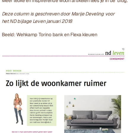
Meer leuke en inspirerende woon artikelen lees je in de  
blog
.
Deze column is geschreven door Marije Develing voor 
het 
ND
 bijlage Leven januari 2018
Beeld: Wehkamp 
Torino bank
 en 
Flexa
 kleuren