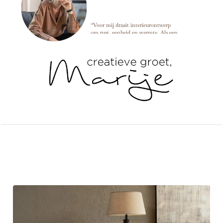
Marije Develing
“Voor mij draait interieurontwerp
om rust, eenheid en warmte. Als een
ruimte in balans is, kun je alles
loslaten en dat voel je meteen zodra
je binnenkomt. ”
Andere artikelen