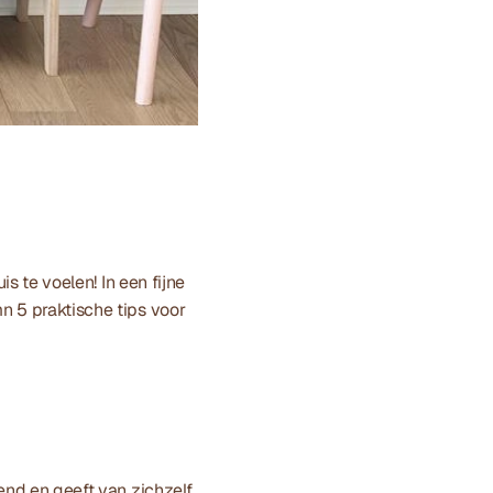
s te voelen! In een fijne 
n 5 praktische tips voor 
gend en geeft van zichzelf 