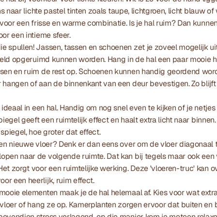
ens naar lichte pastel tinten zoals taupe, lichtgroen, licht blauw o
t voor een frisse en warme combinatie. Is je hal ruim? Dan kunnen
oor een intieme sfeer.
 spullen! Jassen, tassen en schoenen zet je zoveel mogelijk uit
 beeld opgeruimd kunnen worden. Hang in de hal een paar mooie 
ssen en ruim de rest op. Schoenen kunnen handig geordend word
 hangen of aan de binnenkant van een deur bevestigen. Zo blijft d
 ideaal in een hal. Handig om nog snel even te kijken of je netjes 
iegel geeft een ruimtelijk effect en haalt extra licht naar binnen. Zo
spiegel, hoe groter dat effect.
een nieuwe vloer? Denk er dan eens over om de vloer diagonaal t
pen naar de volgende ruimte. Dat kan bij tegels maar ook een vi
t zorgt voor een ruimtelijke werking. Deze 'vloeren-truc' kan ove
r een heerlijk, ruim effect.
mooie elementen maak je de hal helemaal af. Kies voor wat extra
 vloer of hang ze op. Kamerplanten zorgen ervoor dat buiten en b
bovendien stress verlagend, op die manier kom je meteen relaxe