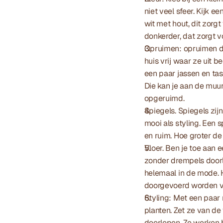
niet veel sfeer. Kijk e
wit met hout, dit zorg
donkerder, dat zorgt v
Opruimen: opruimen die
huis vrij waar ze uit
een paar jassen en ta
Die kan je aan de muur
opgeruimd.
Spiegels. Spiegels zijn
mooi als styling. Een sp
en ruim. Hoe groter de 
Vloer. Ben je toe aan 
zonder drempels doorlo
helemaal in de mode. He
doorgevoerd worden voo
Styling: Met een paar 
planten. Zet ze van de
doorlopen. Ze werken 