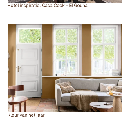
Hotel inspiratie: Casa Cook - El Gouna
B
Kleur van het jaar
e
k