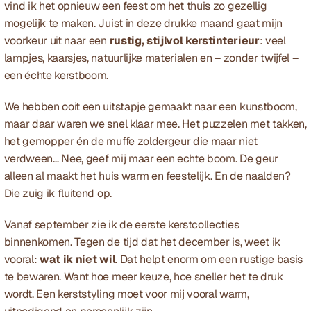
vind ik het opnieuw een feest om het thuis zo gezellig 
mogelijk te maken. Juist in deze drukke maand gaat mijn 
voorkeur uit naar een 
rustig, stijlvol kerstinterieur
: veel 
lampjes, kaarsjes, natuurlijke materialen en – zonder twijfel – 
een échte kerstboom.
We hebben ooit een uitstapje gemaakt naar een kunstboom, 
maar daar waren we snel klaar mee. Het puzzelen met takken, 
het gemopper én de muffe zoldergeur die maar niet 
verdween… Nee, geef mij maar een echte boom. De geur 
alleen al maakt het huis warm en feestelijk. En de naalden? 
Die zuig ik fluitend op.
Vanaf september zie ik de eerste kerstcollecties 
binnenkomen. Tegen de tijd dat het december is, weet ik 
vooral: 
wat ik níet wil
. Dat helpt enorm om een rustige basis 
te bewaren. Want hoe meer keuze, hoe sneller het te druk 
wordt. Een kerststyling moet voor mij vooral warm, 