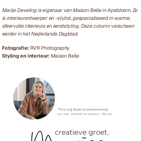
Marije Develing is eigenaar van Maison Belle in Apeldoorn. Ze 
is interieurontwerper en -stylist, gespecialiseerd in warme, 
sfeervolle interieurs en kerststyling. Deze column verscheen 
eerder in het Nederlands Dagblad.
Fotografie:
 RVR Photography
Styling en interieur:
 Maison Belle
Marije Develing
“Voor mij draait interieurontwerp
om rust, eenheid en warmte. Als een
ruimte in balans is, kun je alles
loslaten en dat voel je meteen zodra
je binnenkomt. ”