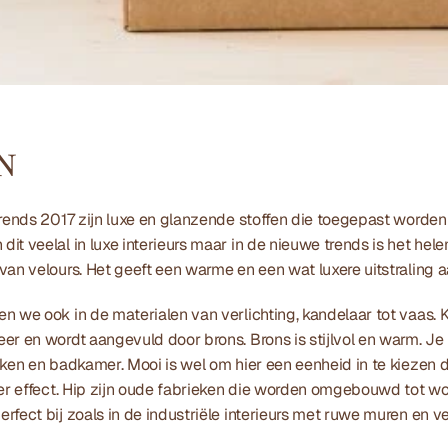
N
rends 2017 zijn luxe en glanzende stoffen die toegepast worden i
it veelal in luxe interieurs maar in de nieuwe trends is het hele
an velours. Het geeft een warme en een wat luxere uitstraling aan
n we ook in de materialen van verlichting, kandelaar tot vaas. 
er en wordt aangevuld door brons. Brons is stijlvol en warm. Je 
uken en badkamer. Mooi is wel om hier een eenheid in te kiezen d
eer effect. Hip zijn oude fabrieken die worden omgebouwd tot won
rfect bij zoals in de industriële interieurs met ruwe muren en ve