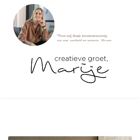
Marije Develing
“Voor mij draait interieurontwerp
om rust, eenheid en warmte. Als een
ruimte in balans is, kun je alles
loslaten en dat voel je meteen zodra
je binnenkomt. ”