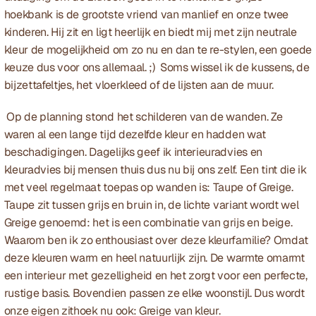
hoekbank is de grootste vriend van manlief en onze twee 
kinderen. Hij zit en ligt heerlijk en biedt mij met zijn neutrale 
kleur de mogelijkheid om zo nu en dan te re-stylen, een goede 
keuze dus voor ons allemaal. ;)  Soms wissel ik de kussens, de 
bijzettafeltjes, het vloerkleed of de lijsten aan de muur.
 Op de planning stond het schilderen van de wanden. Ze 
waren al een lange tijd dezelfde kleur en hadden wat 
beschadigingen. Dagelijks geef ik interieuradvies en 
kleuradvies bij mensen thuis dus nu bij ons zelf. Een tint die ik 
met veel regelmaat toepas op wanden is: Taupe of Greige. 
Taupe zit tussen grijs en bruin in, de lichte variant wordt wel 
Greige
 genoemd: het is een combinatie van grijs en beige. 
Waarom ben ik zo enthousiast over deze kleurfamilie? Omdat 
deze kleuren warm en heel natuurlijk zijn. De warmte omarmt 
een interieur met gezelligheid en het zorgt voor een perfecte, 
rustige basis. Bovendien passen ze elke woonstijl. Dus wordt 
onze eigen zithoek nu ook: Greige van kleur. 