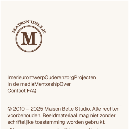
l
l
Bekijk alle artikelen
e 
Bekijk alle projecten
p
r
o
j
e
c
t
e
Interieurontwerp
Ouderenzorg
Projecten
n
In de media
Mentorship
Over
Contact 
FAQ
© 2010 – 2025 Maison Belle Studio. Alle rechten 
voorbehouden. Beeldmateriaal mag niet zonder 
schriftelijke toestemming worden gebruikt.