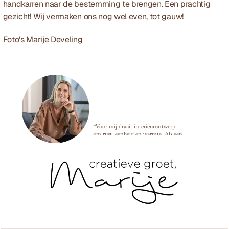
handkarren naar de bestemming te brengen. Een prachtig 
gezicht! Wij vermaken ons nog wel even, tot gauw!
Foto's Marije Develing
Marije Develing
“Voor mij draait interieurontwerp
om rust, eenheid en warmte. Als een
ruimte in balans is, kun je alles
loslaten en dat voel je meteen zodra
je binnenkomt. ”