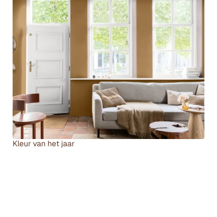
B
Kleur van het jaar
e
k
i
j
k 
a