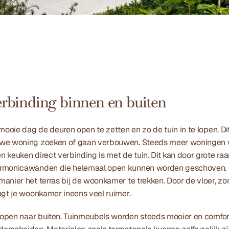
erbinding binnen en buiten 
mooie dag de deuren open te zetten en zo de tuin in te lopen. Dit
uwe woning zoeken of gaan verbouwen. Steeds meer woningen 
 keuken direct verbinding is met de tuin. Dit kan door grote ra
armonicawanden die helemaal open kunnen worden geschoven. 
anier het terras bij de woonkamer te trekken. Door de vloer, zo
ogt je woonkamer ineens veel ruimer. 
rlopen naar buiten. Tuinmeubels worden steeds mooier en comforta