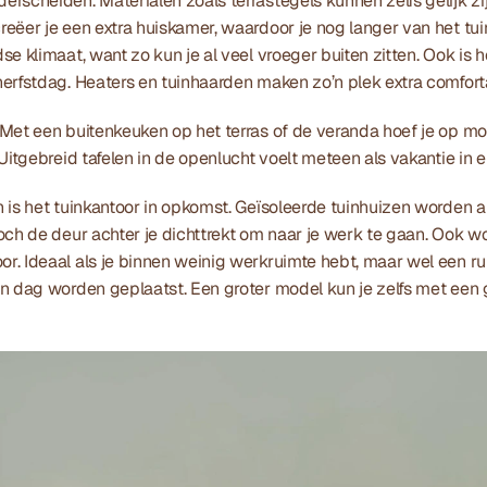
rscheiden. Materialen zoals terrastegels kunnen zelfs gelijk zi
eëer je een extra huiskamer, waardoor je nog langer van het tui
e klimaat, want zo kun je al veel vroeger buiten zitten. Ook is het
erfstdag. Heaters en tuinhaarden maken zo’n plek extra comforta
 Met een buitenkeuken op het terras of de veranda hoef je op m
Uitgebreid tafelen in de openlucht voelt meteen als vakantie in ei
 is het tuinkantoor in opkomst. Geïsoleerde tuinhuizen worden al
och de deur achter je dichttrekt om naar je werk te gaan. Ook w
. Ideaal als je binnen weinig werkruimte hebt, maar wel een rui
n dag worden geplaatst. Een groter model kun je zelfs met een ga