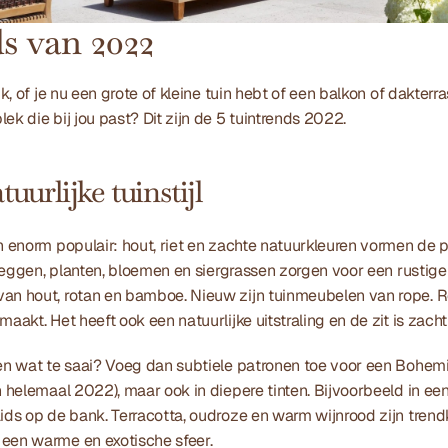
s van 2022 
ijk, of je nu een grote of kleine tuin hebt of een balkon of dakter
ek die bij jou past? Dit zijn de 5 tuintrends 2022. 
uurlijke tuinstijl 
jn enorm populair: hout, riet en zachte natuurkleuren vormen de p
l heggen, planten, bloemen en siergrassen zorgen voor een rustige 
an hout, rotan en bamboe. Nieuw zijn tuinmeubelen van rope. Ro
maakt. Het heeft ook een natuurlijke uitstraling en de zit is zacht
en wat te saai? Voeg dan subtiele patronen toe voor een Bohemian 
n helemaal 2022), maar ook in diepere tinten. Bijvoorbeeld in een
ids op de bank. Terracotta, oudroze en warm wijnrood zijn trendkl
een warme en exotische sfeer. 