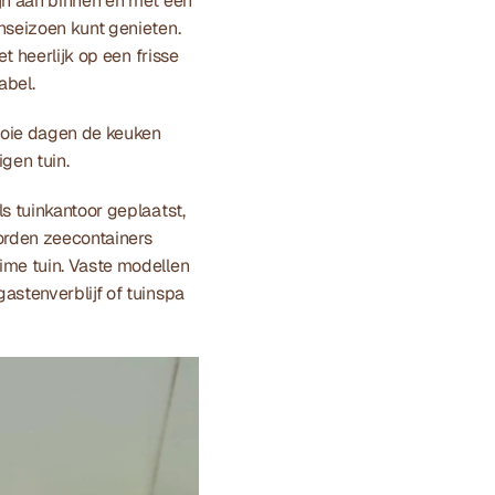
jn aan binnen en met een 
nseizoen kunt genieten. 
 heerlijk op een frisse 
bel. 
ooie dagen de keuken 
gen tuin. 
s tuinkantoor geplaatst, 
orden zeecontainers 
me tuin. Vaste modellen 
stenverblijf of tuinspa 