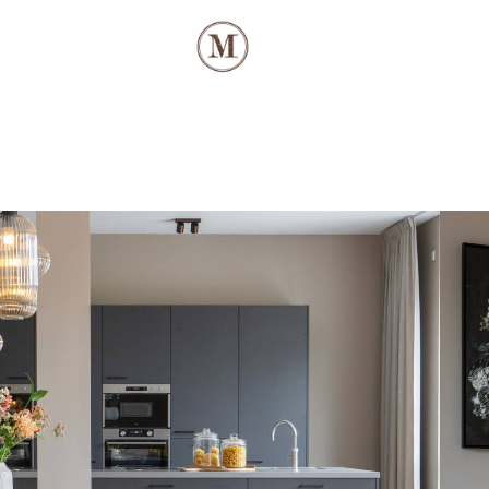
ouderenzorg Sneek: woonh