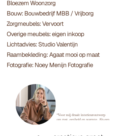
Bloezem
Woonzorg
Bouw:
Bouwbedrijf MBB
/ Vrijborg
Zorgmeubels:
Vervoort
Overige meubels: eigen inkoop
Lichtadvies:
Studio Valentijn
Raambekleding:
Agaat mooi op maat
Fotografie:
Noey Menijn Fotografie
Marije Develing
“Voor mij draait interieurontwerp
om rust, eenheid en warmte. Als een
ruimte in balans is, kun je alles
loslaten en dat voel je meteen zodra
je binnenkomt. ”