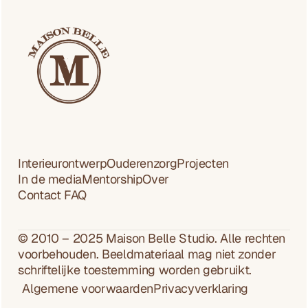
l
Bekijk alle projecten
e 
Bekijk alle projecten
p
r
o
j
e
c
t
e
Interieurontwerp
Ouderenzorg
Projecten
n
In de media
Mentorship
Over
Contact 
FAQ
© 2010 – 2025 Maison Belle Studio. Alle rechten 
voorbehouden. Beeldmateriaal mag niet zonder 
schriftelijke toestemming worden gebruikt.
Algemene voorwaarden
Privacyverklaring