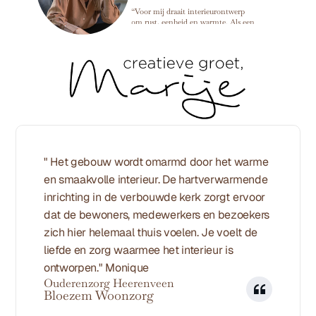
“Voor mij draait interieurontwerp
om rust, eenheid en warmte. Als een
ruimte in balans is, kun je alles
loslaten en dat voel je meteen zodra
je binnenkomt. ”
" Het gebouw wordt omarmd door het warme 
en smaakvolle interieur. De hartverwarmende 
inrichting in de verbouwde kerk zorgt ervoor 
dat de bewoners, medewerkers en bezoekers 
zich hier helemaal thuis voelen. Je voelt de 
liefde en zorg waarmee het interieur is 
ontworpen." Monique 
Ouderenzorg Heerenveen
Bloezem Woonzorg