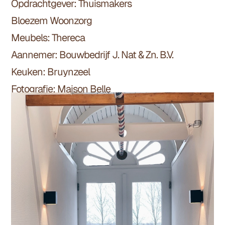
Opdrachtgever:
Thuismakers
Bloezem Woonzorg
Meubels:
Thereca
Aannemer:
Bouwbedrijf J. Nat & Zn. B.V.
Keuken:
Bruynzeel
Fotografie: Maison Belle