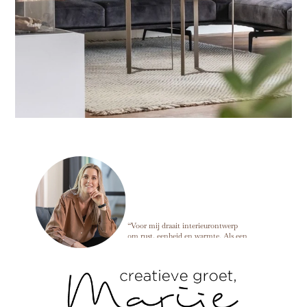
Marije Develing
“Voor mij draait interieurontwerp
om rust, eenheid en warmte. Als een
ruimte in balans is, kun je alles
loslaten en dat voel je meteen zodra
je binnenkomt. ”